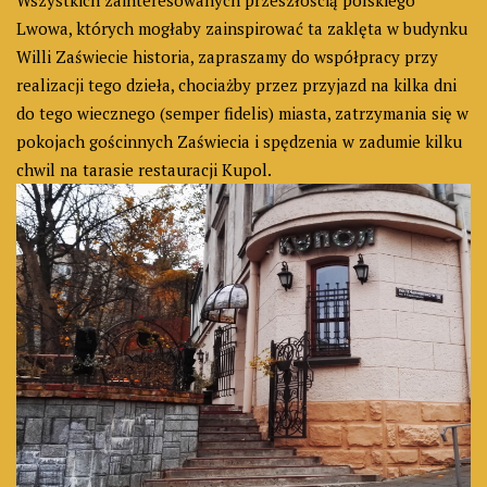
Wszystkich zainteresowanych przeszłością polskiego
Lwowa, których mogłaby zainspirować ta zaklęta w budynku
Willi Zaświecie historia, zapraszamy do współpracy przy
realizacji tego dzieła, chociażby przez przyjazd na kilka dni
do tego wiecznego (semper fidelis) miasta, zatrzymania się w
pokojach gościnnych Zaświecia i spędzenia w zadumie kilku
chwil na tarasie restauracji Kupol.