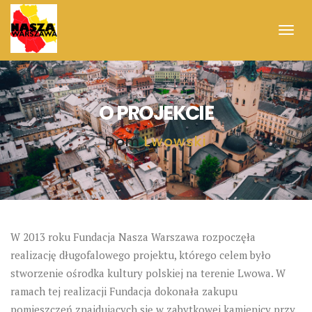
Toggl
navig
O PROJEKCIE
Dom
Lwowski
W 2013 roku Fundacja Nasza Warszawa rozpoczęła
realizację długofalowego projektu, którego celem było
stworzenie ośrodka kultury polskiej na terenie Lwowa. W
ramach tej realizacji Fundacja dokonała zakupu
pomieszczeń znajdujących się w zabytkowej kamienicy przy