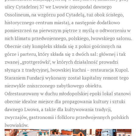
ulicy Cytadelnej 37 we Lwowie (nieopodal dawnego
Ossolineum, na wzgórzu pod Cytadelą, tuż obok ścisłego,
historycznego centrum miasta), a następnie dodatkowo
pomieszczeń na pierwszym piętrze z myślą o odtworzeniu w
nich klimatu przedwojennego, polskiego, lwowskiego salonu.
Obecnie cały kompleks składa się z pokoi gościnnych na
górze i parteru, który składa się z dwóch sal: głównej i tak
zwanej „grottgerówki’, w których działalność prowadzi
słynąca z tradycyjnej, lwowskiej kuchni – restauracja Kupol.
Staraniem Fundacji wykonany został kapitalny remont tego
niezwykle zniszczonego zabytkowego obiektu.
Odrestaurowany w duchu młodopolskiej epoki lokal stanowi
obecnie idealne miejsce dla propagowania kultury i sztuki
dawnego Lwowa, a także dla kultywowania tradycji,
zwyczajów, gastronomii i folkloru przedwojennych polskich
lwowiaków.