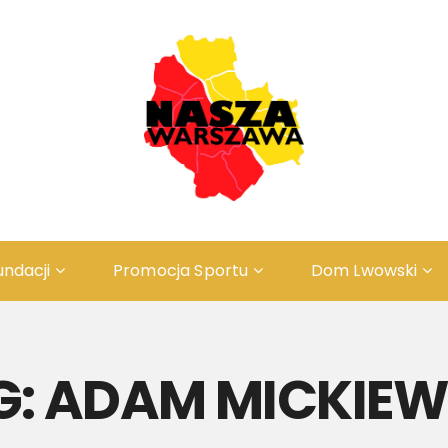
undacji
Promocja Sportu
Dom Lwowski
Odwiedź ZAŚWIECIE
ПРО
O Projekcie
ІСТ
G:
ADAM MICKIEW
Rys Historyczny
Резе
Rezerwacja
ПРО