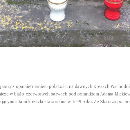
ązaną z upamiętnianiem polskości na dawnych Kresach Wschodni
 znicze w biało-czerwonych barwach pod pomnikiem Adama Mickiew
jącymi siłami kozacko-tatarskimi w 1649 roku. Ze Zbaraża pochod