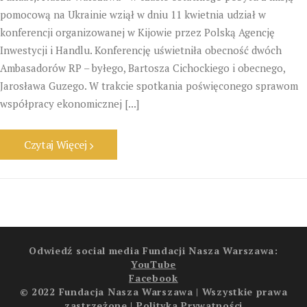
pomocową na Ukrainie wziął w dniu 11 kwietnia udział w
konferencji organizowanej w Kijowie przez Polską Agencję
Inwestycji i Handlu. Konferencję uświetniła obecność dwóch
Ambasadorów RP – byłego, Bartosza Cichockiego i obecnego,
Jarosława Guzego. W trakcie spotkania poświęconego sprawom
współpracy ekonomicznej [...]
Czytaj Więcej
Odwiedź social media Fundacji Nasza Warszawa:
YouTube
Facebook
© 2022 Fundacja Nasza Warszawa | Wszystkie prawa
zastrzeżone |
Polityka Prywatności