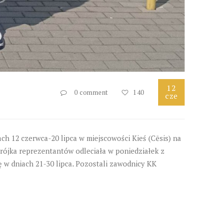
12
0 comment
140
cze
h 12 czerwca-20 lipca w miejscowości Kieś (Cēsis) na
rójka reprezentantów odleciała w poniedziałek z
 w dniach 21-30 lipca. Pozostali zawodnicy KK