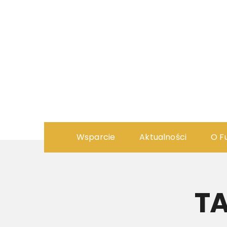
Wsparcie
Aktualności
O F
T