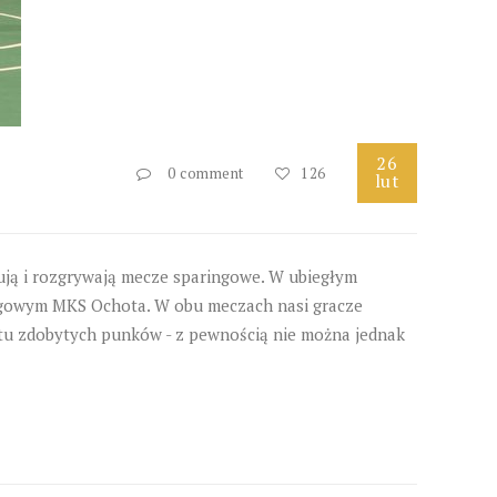
26
0 comment
126
lut
ują i rozgrywają mecze sparingowe. W ubiegłym
-ligowym MKS Ochota. W obu meczach nasi gracze
stu zdobytych punków - z pewnością nie można jednak