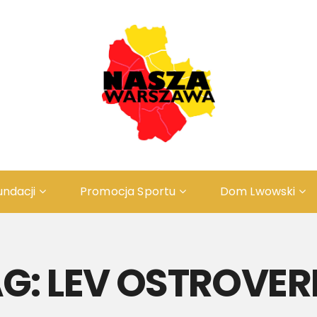
undacji
Promocja Sportu
Dom Lwowski
Odwiedź ZAŚWIECIE
ПРО
O Projekcie
ІСТ
AG:
LEV OSTROVE
Rys Historyczny
Резе
Rezerwacja
ПРО