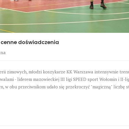
ą cenne doświadczenia
ina
erii zimowych, młodzi koszykarze KK Warszawa intensywnie tren
walami - liderem mazowieckiej III ligi SPEED sport Wołomin i II
n, w obu przeciwnikom udało się przekroczyć "magiczną" liczbę 