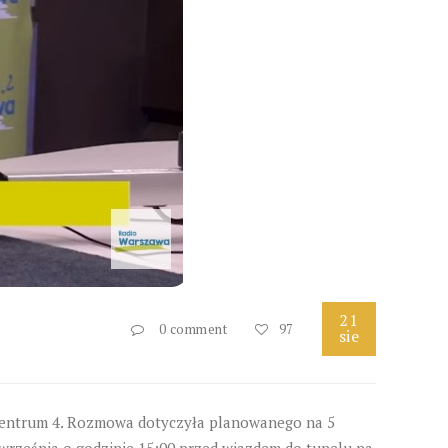
21
0 comment
97
sie
 Centrum 4. Rozmowa dotyczyła planowanego na 5
 września o godzinie 15:00 przed wjazdem do tunelu na