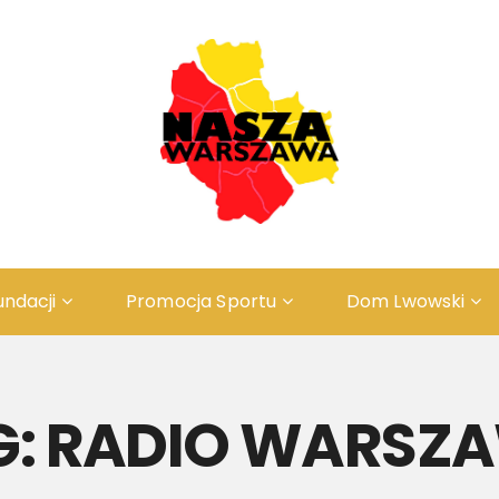
undacji
Promocja Sportu
Dom Lwowski
Odwiedź ZAŚWIECIE
ПРО
O Projekcie
ІСТ
G:
RADIO WARSZ
Rys Historyczny
Резе
Rezerwacja
ПРО