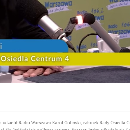
 udzielił Radiu Warszawa Karol Goliński, członek Rady Osiedla
 dla Śródmieścia polityce ratusza. Protest, który odbędzie się 5