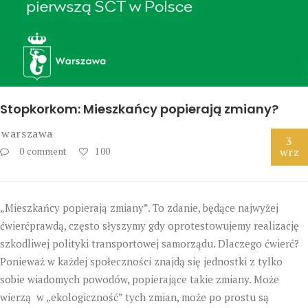
Stopkorkom: Mieszkańcy popierają zmiany?
warszawa
3
wrz
0 comment
100
„Mieszkańcy popierają zmiany”. To zdanie, będące najwyżej
ćwierćprawdą, często słyszymy gdy oprotestowujemy realizację
szkodliwej polityki transportowej samorządu. Dlaczego ćwierć?
Ponieważ w każdej społeczności znajdą się jednostki z tylko
sobie wiadomych powodów, popierające takie zmiany. Może
wierzą w „ekologiczność” tych zmian, może po prostu są