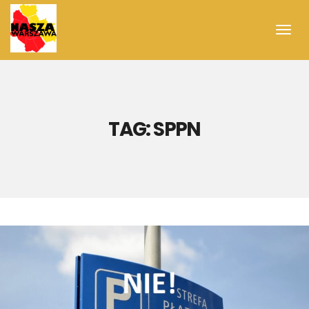
Toggl
navig
TAG:
SPPN