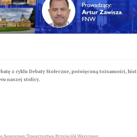
atę z cyklu Debaty Stołeczne, poświęconą tożsamości, hist
u naszej stolicy.
ezes honorowy Towarzystwa Przyjaciół Warszawy