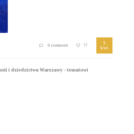
3
0 comment
77
kwi
orii i dziedzictwu Warszawy – tematowi