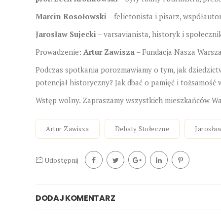
Marcin Rosołowski
– felietonista i pisarz, współaut
Jarosław Sujecki
– varsavianista, historyk i społeczni
Prowadzenie:
Artur Zawisza
– Fundacja Nasza Warsz
Podczas spotkania porozmawiamy o tym, jak dziedzict
potencjał historyczny? Jak dbać o pamięć i tożsamość 
Wstęp wolny. Zapraszamy wszystkich mieszkańców Wars
Artur Zawisza
Debaty Stołeczne
Jarosław
Udostępnij
DODAJ KOMENTARZ