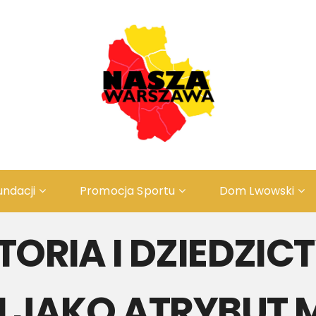
undacji
Promocja Sportu
Dom Lwowski
Odwiedź ZAŚWIECIE
ПРО
TORIA I DZIEDZI
O Projekcie
ІСТ
Rys Historyczny
Резе
I JAKO ATRYBUT 
Rezerwacja
ПРО