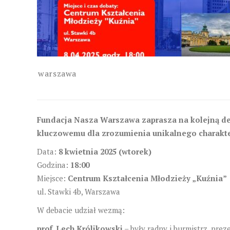
warszawa
Fundacja Nasza Warszawa zaprasza na kolejną deb
kluczowemu dla zrozumienia unikalnego charakter
Data:
8 kwietnia 2025 (wtorek)
Godzina:
18:00
Miejsce:
Centrum Kształcenia Młodzieży „Kuźnia”
ul. Stawki 4b, Warszawa
W debacie udział wezmą:
prof. Lech Królikowski
– były radny i burmistrz, pr