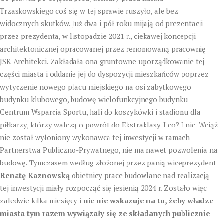
Trzaskowskiego coś się w tej sprawie ruszyło, ale bez
widocznych skutków. Już dwa i pół roku mijają od prezentacji
przez prezydenta, w listopadzie 2021 r., ciekawej koncepcji
architektonicznej opracowanej przez renomowaną pracownię
JSK Architekci. Zakładała ona gruntowne uporządkowanie tej
części miasta i oddanie jej do dyspozycji mieszkańców poprzez
wytyczenie nowego placu miejskiego na osi zabytkowego
budynku klubowego, budowę wielofunkcyjnego budynku
Centrum Wsparcia Sportu, hali do koszykówki i stadionu dla
piłkarzy, którzy walczą o powrót do Ekstraklasy. I co? I nic. Wciąż
nie został wyłoniony wykonawca tej inwestycji w ramach
Partnerstwa Publiczno-Prywatnego, nie ma nawet pozwolenia na
budowę. Tymczasem według złożonej przez panią wiceprezydent
Renatę Kaznowską
obietnicy prace budowlane nad realizacją
tej inwestycji miały rozpocząć się jesienią 2024 r. Zostało więc
zaledwie kilka miesięcy i
nic nie wskazuje na to, żeby władze
miasta tym razem wywiązały się ze składanych publicznie