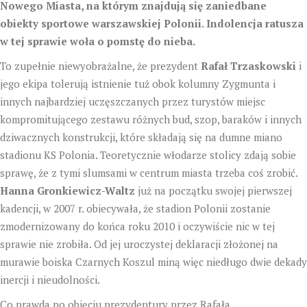
Nowego Miasta, na którym znajdują się zaniedbane
obiekty sportowe warszawskiej Polonii. Indolencja ratusza
w tej sprawie woła o pomstę do nieba.
To zupełnie niewyobrażalne, że prezydent
Rafał Trzaskowski
i
jego ekipa tolerują istnienie tuż obok kolumny Zygmunta i
innych najbardziej uczęszczanych przez turystów miejsc
kompromitującego zestawu różnych bud, szop, baraków i innych
dziwacznych konstrukcji, które składają się na dumne miano
stadionu KS Polonia. Teoretycznie włodarze stolicy zdają sobie
sprawę, że z tymi slumsami w centrum miasta trzeba coś zrobić.
Hanna Gronkiewicz-Waltz
już na początku swojej pierwszej
kadencji, w 2007 r. obiecywała, że stadion Polonii zostanie
zmodernizowany do końca roku 2010 i oczywiście nic w tej
sprawie nie zrobiła. Od jej uroczystej deklaracji złożonej na
murawie boiska Czarnych Koszul miną więc niedługo dwie dekady
inercji i nieudolności.
Co prawda po objęciu prezydentury przez Rafała