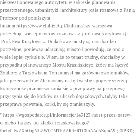
niekwestionowanego autorytetu w zakresie planowania
przestrzennego, urbanistyki i architektury (cała rozmowa z Panią
Profesor pod poniższym
linkiem
https://www.chillizet.pl/kultura/czy-warszawa-
potrzebuje-wiecej-mostow-rozmowa-z-prof-ewa-kurylowicz
):
Prof. Ewa Kuryłowicz: Dodatkowe mosty są nam bardzo
potrzebne, ponieważ udrażniają miasto i powodują, że ono o
wiele lepiej cyrkuluje. Wiem, że to temat trudny, chociażby w
przypadku planowanego Mostu Krasińskiego, który ma łączyć
Żoliborz z Targówkiem. Ten pomysł ma zarówno zwolenników,
jak i przeciwników. Ale musimy na tę kwestię spojrzeć szerzej.
Konieczność przemieszczania się z przeprawy na przeprawę
przyczynia się do korków na ulicach dojazdowych. Gdyby taka
przeprawa powstała, korki, by się zmniejszyły.
*
https://wgospodarce.pl/informacje/143123-most-przez-narew-
o-niebo-tanszy-od-kladki-trzaskowskiego?
fbclid=IwZXh0bgNhZW0CMTEAAR3zRTCSnAAd5ZqmA9_g0IPBTg