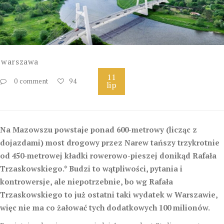
warszawa
11
0 comment
94
lip
Na Mazowszu powstaje ponad 600-metrowy (licząc z
dojazdami) most drogowy przez Narew tańszy trzykrotnie
od 450-metrowej kładki rowerowo-pieszej donikąd Rafała
Trzaskowskiego.* Budzi to wątpliwości, pytania i
kontrowersje, ale niepotrzebnie, bo wg Rafała
Trzaskowskiego to już ostatni taki wydatek w Warszawie,
więc nie ma co żałować tych dodatkowych 100 milionów.