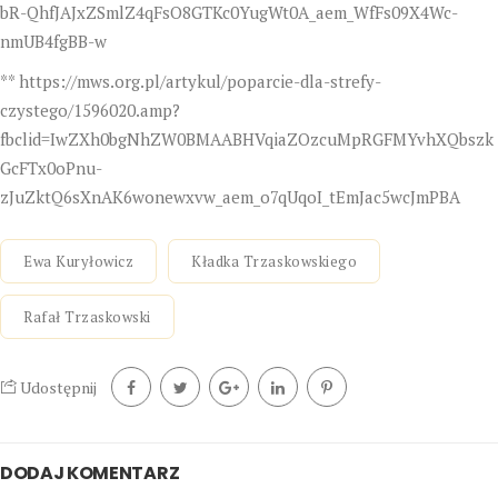
bR-QhfJAJxZSmlZ4qFsO8GTKc0YugWt0A_aem_WfFs09X4Wc-
nmUB4fgBB-w
**
https://mws.org.pl/artykul/poparcie-dla-strefy-
czystego/1596020.amp?
fbclid=IwZXh0bgNhZW0BMAABHVqiaZOzcuMpRGFMYvhXQbszk
GcFTx0oPnu-
zJuZktQ6sXnAK6wonewxvw_aem_o7qUqoI_tEmJac5wcJmPBA
Ewa Kuryłowicz
Kładka Trzaskowskiego
Rafał Trzaskowski
Udostępnij
DODAJ KOMENTARZ