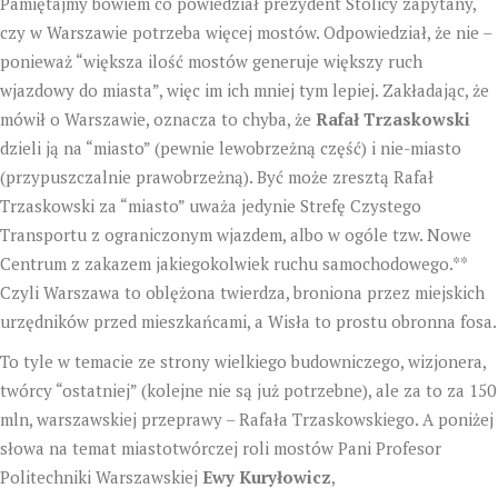
Pamiętajmy bowiem co powiedział prezydent Stolicy zapytany,
czy w Warszawie potrzeba więcej mostów. Odpowiedział, że nie –
ponieważ “większa ilość mostów generuje większy ruch
wjazdowy do miasta”, więc im ich mniej tym lepiej. Zakładając, że
mówił o Warszawie, oznacza to chyba, że
Rafał Trzaskowski
dzieli ją na “miasto” (pewnie lewobrzeżną część) i nie-miasto
(przypuszczalnie prawobrzeżną). Być może zresztą Rafał
Trzaskowski za “miasto” uważa jedynie Strefę Czystego
Transportu z ograniczonym wjazdem, albo w ogóle tzw. Nowe
Centrum z zakazem jakiegokolwiek ruchu samochodowego.**
Czyli Warszawa to oblężona twierdza, broniona przez miejskich
urzędników przed mieszkańcami, a Wisła to prostu obronna fosa.
To tyle w temacie ze strony wielkiego budowniczego, wizjonera,
twórcy “ostatniej” (kolejne nie są już potrzebne), ale za to za 150
mln, warszawskiej przeprawy – Rafała Trzaskowskiego. A poniżej
słowa na temat miastotwórczej roli mostów Pani Profesor
Politechniki Warszawskiej
Ewy Kuryłowicz
,