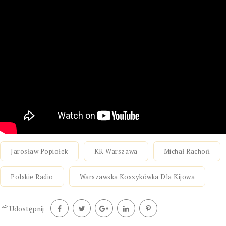
Jarosław Popiołek
KK Warszawa
Michał Rachoń
Polskie Radio
Warszawska Koszykówka Dla Kijowa
Udostępnij