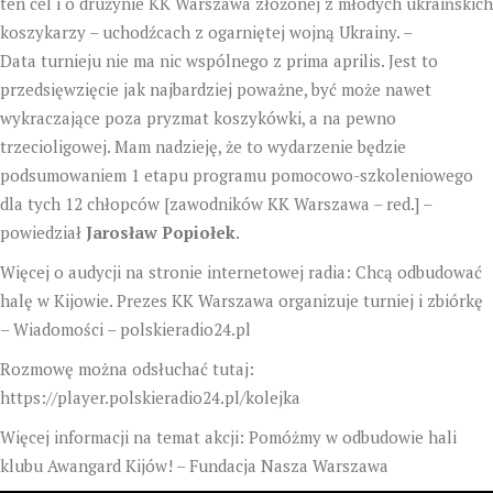
ten cel i o drużynie KK Warszawa złożonej z młodych ukraińskich
koszykarzy – uchodźcach z ogarniętej wojną Ukrainy. –
Data turnieju nie ma nic wspólnego z prima aprilis. Jest to
przedsięwzięcie jak najbardziej poważne, być może nawet
wykraczające poza pryzmat koszykówki, a na pewno
trzecioligowej. Mam nadzieję, że to wydarzenie będzie
podsumowaniem 1 etapu programu pomocowo-szkoleniowego
dla tych 12 chłopców [zawodników KK Warszawa – red.] –
powiedział
Jarosław Popiołek
.
Więcej o audycji na stronie internetowej radia:
Chcą odbudować
halę w Kijowie. Prezes KK Warszawa organizuje turniej i zbiórkę
– Wiadomości – polskieradio24.pl
Rozmowę można odsłuchać tutaj:
https://player.polskieradio24.pl/kolejka
Więcej informacji na temat akcji:
Pomóżmy w odbudowie hali
klubu Awangard Kijów! – Fundacja Nasza Warszawa