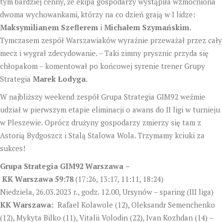
tym bardziej cenny, że ekipa gospodarzy wystąpiła wzmocniona
dwoma wychowankami, którzy na co dzień grają w I lidze:
Maksymilianem Szeflerem
i
Michałem Szymańskim
.
Tymczasem zespół Warszawiaków wyraźnie przeważał przez cały
mecz i wygrał zdecydowanie. – Taki zimny prysznic przyda się
chłopakom – komentował po końcowej syrenie trener Grupy
Strategia
Marek Łodyga
.
W najbliższy weekend zespół Grupa Strategia GIM92 weźmie
udział w pierwszym etapie eliminacji o awans do II ligi w turnieju
w Pleszewie. Oprócz drużyny gospodarzy zmierzy się tam z
Astorią Bydgoszcz i Stalą Stalowa Wola. Trzymamy kciuki za
sukces!
Grupa Strategia GIM92 Warszawa
–
KK Warszawa
59:78
(17:26, 13:17, 11:11, 18:24)
Niedziela, 26.03.2023 r., godz. 12.00, Ursynów – sparing (III liga)
KK Warszawa:
Rafael Kolawole (12), Oleksandr Semenchenko
(12), Mykyta Bilko (11), Vitalii Volodin (22), Ivan Kozhdan (14) –