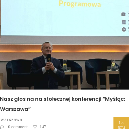
Nasz głos na na stołecznej konferencji “Myśląc:
Warszawa”
warszawa
15
gru
0 comment
147