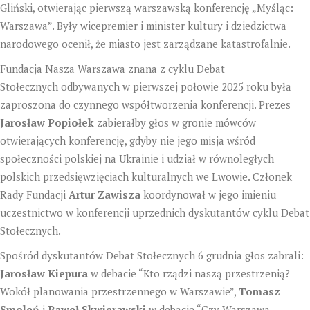
Gliński, otwierając pierwszą warszawską konferencję „Myśląc:
Warszawa”. Były wicepremier i minister kultury i dziedzictwa
narodowego ocenił, że miasto jest zarządzane katastrofalnie.
Fundacja Nasza Warszawa znana z cyklu Debat
Stołecznych odbywanych w pierwszej połowie 2025 roku była
zaproszona do czynnego współtworzenia konferencji. Prezes
Jarosław Popiołek
zabierałby głos w gronie mówców
otwierających konferencję, gdyby nie jego misja wśród
społeczności polskiej na Ukrainie i udział w równoległych
polskich przedsięwzięciach kulturalnych we Lwowie. Członek
Rady Fundacji
Artur Zawisza
koordynował w jego imieniu
uczestnictwo w konferencji uprzednich dyskutantów cyklu Debat
Stołecznych.
Spośród dyskutantów Debat Stołecznych 6 grudnia głos zabrali:
Jarosław Kiepura
w debacie “Kto rządzi naszą przestrzenią?
Wokół planowania przestrzennego w Warszawie”,
Tomasz
Smoleń
i
Paweł Skwierawski
w debacie “Czy Warszawa