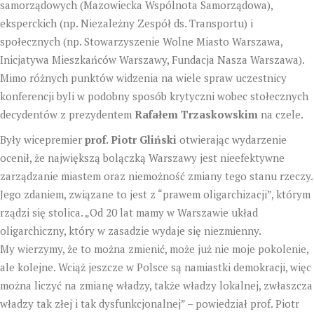
samorządowych (Mazowiecka Wspólnota Samorządowa),
eksperckich (np. Niezależny Zespół ds. Transportu) i
społecznych (np. Stowarzyszenie Wolne Miasto Warszawa,
Inicjatywa Mieszkańców Warszawy, Fundacja Nasza Warszawa).
Mimo różnych punktów widzenia na wiele spraw uczestnicy
konferencji byli w podobny sposób krytyczni wobec stołecznych
decydentów z prezydentem
Rafałem Trzaskowskim
na czele.
Były wicepremier
prof. Piotr Gliński
otwierając wydarzenie
ocenił, że największą bolączką Warszawy jest nieefektywne
zarządzanie miastem oraz niemożność zmiany tego stanu rzeczy.
Jego zdaniem, związane to jest z “prawem oligarchizacji”, którym
rządzi się stolica. „Od 20 lat mamy w Warszawie układ
oligarchiczny, który w zasadzie wydaje się niezmienny.
My wierzymy, że to można zmienić, może już nie moje pokolenie,
ale kolejne. Wciąż jeszcze w Polsce są namiastki demokracji, więc
można liczyć na zmianę władzy, także władzy lokalnej, zwłaszcza
władzy tak złej i tak dysfunkcjonalnej” – powiedział prof. Piotr