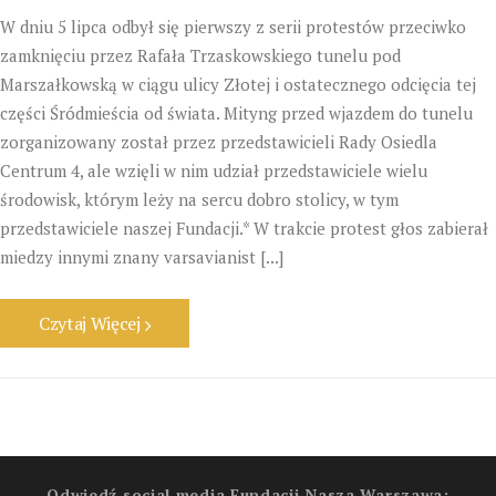
W dniu 5 lipca odbył się pierwszy z serii protestów przeciwko
zamknięciu przez Rafała Trzaskowskiego tunelu pod
Marszałkowską w ciągu ulicy Złotej i ostatecznego odcięcia tej
części Śródmieścia od świata. Mityng przed wjazdem do tunelu
zorganizowany został przez przedstawicieli Rady Osiedla
Centrum 4, ale wzięli w nim udział przedstawiciele wielu
środowisk, którym leży na sercu dobro stolicy, w tym
przedstawiciele naszej Fundacji.* W trakcie protest głos zabierał
miedzy innymi znany varsavianist [...]
Czytaj Więcej
Odwiedź social media Fundacji Nasza Warszawa: