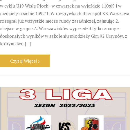
w cyklu U19 Wisłę Płock - w czwartek na wyjeździe 110:69 i w
niedzielę u siebie 139:71. W rozgrywkach III zespół KK Warszawa
rozegrał już wszystkie mecze rundy zasadniczej, zajmując 2.
miejsce w grupie A. Warszawiaków wyprzedził tylko znany z
doskonałych wyników w szkoleniu młodzieży Gim 92 Ursynów, z
którym dwu [...]
Czytaj Więcej