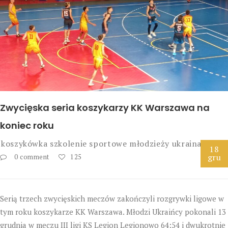
Zwycięska seria koszykarzy KK Warszawa na
koniec roku
koszykówka
szkolenie sportowe młodzieży
ukraina
18
gru
0 comment
125
Serią trzech zwycięskich meczów zakończyli rozgrywki ligowe w
tym roku koszykarze KK Warszawa. Młodzi Ukraińcy pokonali 13
grudnia w meczu III ligi KS Legion Legionowo 64:54 i dwukrotnie