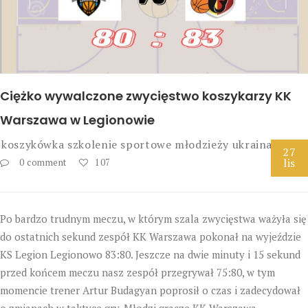
Ciężko wywalczone zwycięstwo koszykarzy KK
Warszawa w Legionowie
koszykówka
szkolenie sportowe młodzieży
ukraina
27
lis
0 comment
107
Po bardzo trudnym meczu, w którym szala zwycięstwa ważyła się
do ostatnich sekund zespół KK Warszawa pokonał na wyjeździe
KS Legion Legionowo 83:80. Jeszcze na dwie minuty i 15 sekund
przed końcem meczu nasz zespół przegrywał 75:80, w tym
momencie trener Artur Budagyan poprosił o czas i zadecydował
o zmianach w taktyce gry. Młodzi gracze KK Warszawa