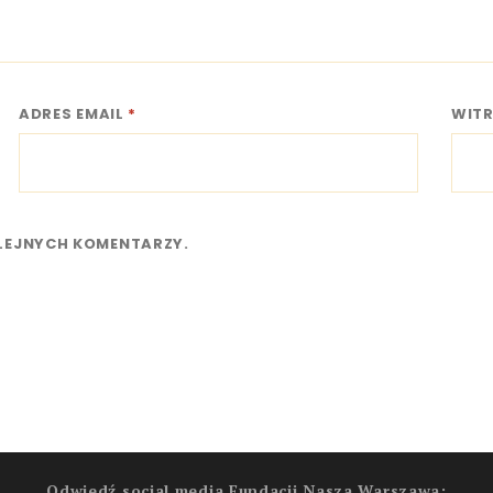
ADRES EMAIL
*
WIT
OLEJNYCH KOMENTARZY.
Odwiedź social media Fundacji Nasza Warszawa: