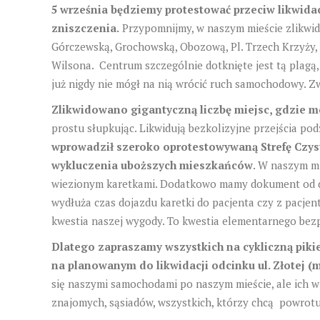
5 września będziemy protestować przeciw likwidacj
zniszczenia.
Przypomnijmy, w naszym mieście zlikwid
Górczewską, Grochowską, Obozową, Pl. Trzech Krzyży, a
Wilsona. Centrum szczególnie dotknięte jest tą plagą
już nigdy nie mógł na nią wrócić ruch samochodowy. 
Zlikwidowano gigantyczną liczbę miejsc, gdzie m
prostu słupkując. Likwidują bezkolizyjne przejścia pod
wprowadził szeroko oprotestowywaną Strefę Czys
wykluczenia uboższych mieszkańców
. W naszym mi
wiezionym karetkami. Dodatkowo mamy dokument od dyr
wydłuża czas dojazdu karetki do pacjenta czy z pacjen
kwestia naszej wygody. To kwestia elementarnego bez
Dlatego zapraszamy wszystkich na cykliczną pikie
na planowanym do likwidacji odcinku ul. Złotej (
się naszymi samochodami po naszym mieście, ale ich w 
znajomych, sąsiadów, wszystkich, którzy chcą powrot