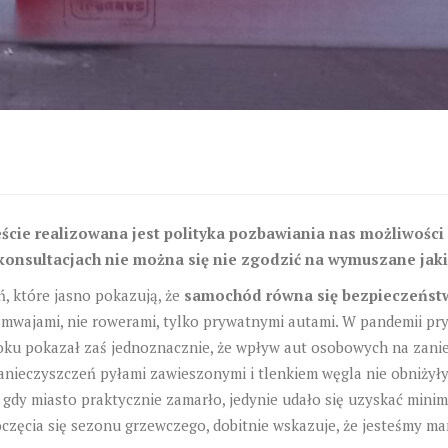
ście realizowana jest polityka pozbawiania nas możliwości
nsultacjach nie można się nie zgodzić na wymuszane jakieg
, które jasno pokazują, że
samochód równa się bezpieczeńst
 tramwajami, nie rowerami, tylko prywatnymi autami. W pandemii
oku pokazał zaś jednoznacznie, że wpływ aut osobowych na zanie
anieczyszczeń pyłami zawieszonymi i tlenkiem węgla nie obniżyły
 gdy miasto praktycznie zamarło, jedynie udało się uzyskać mini
ęcia się sezonu grzewczego, dobitnie wskazuje, że jesteśmy ma