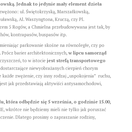
łkowską. Jednak to jedynie mały element dzieła
zwężono: ul. Świętokrzyską, Marszałkowską,
uławską, Al. Waszyngtona, Kruczą, czy Pl.
lacem 5 Rogów, a Chmielna przebudowywana jest tak, by
chów, kontrapasów, buspasów itp.
mieniając parkowanie skośne na równoległe, czy po
. Prócz barier architektonicznych,
w lipcu samorząd
czyszczeń, to w istocie
jest strefą transportowego
p. dostarczające niewyobrażanych cierpień chorym
każde zwężenie, czy inny rodzaj „uspokojenia” ruchu,
 jest jak przedstawiają aktywiści antysamochodowi,
 która odbędzie się 5 września, o godzinie 15.00,
IE, wkrótce nie będziemy mieli nie tylko jak poruszać
czenie. Dlatego prosimy o zapraszanie rodziny,