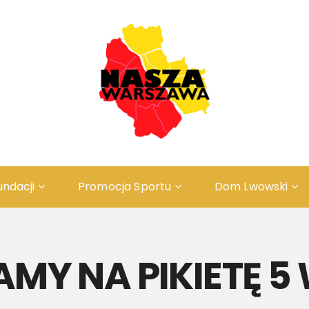
undacji
Promocja Sportu
Dom Lwowski
Odwiedź ZAŚWIECIE
ПРО
O Projekcie
ІСТ
MY NA PIKIETĘ 5
Rys Historyczny
Резе
Rezerwacja
ПРО