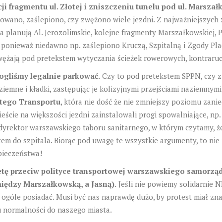
i fragmentu ul. Złotej i zniszczeniu tunelu pod ul. Marsza
owano, zaślepiono, czy zwężono wiele jezdni. Z najważniejszych 
 planują Al. Jerozolimskie, kolejne fragmenty Marszałkowskiej, P
, ponieważ niedawno np. zaślepiono Kruczą, Szpitalną i Zgody P
Zwężają pod pretekstem wytyczania ścieżek rowerowych, kontraru
ogliśmy legalnie parkować.
Czy to pod pretekstem SPPN, czy z
ziemne i kładki, zastępując je kolizyjnymi przejściami naziemnymi
tego Transportu
, która nie dość że nie zmniejszy poziomu zanie
eście na większości jezdni zainstalowali progi spowalniające, n
ektor warszawskiego taboru sanitarnego, w którym czytamy, że 
tem do szpitala. Biorąc pod uwagę te wszystkie argumenty, to nie
pieczeństwa!
tę przeciw polityce transportowej warszawskiego samorządu,
między Marszałkowską, a Jasną).
Jeśli nie powiemy solidarnie N
ogóle posiadać. Musi być nas naprawdę dużo, by protest miał zna
u normalności do naszego miasta.