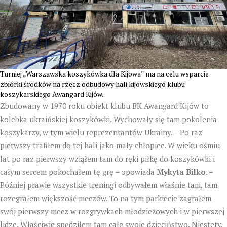
Turniej „Warszawska koszykówka dla Kijowa” ma na celu wsparcie
zbiórki środków na rzecz odbudowy hali kijowskiego klubu
koszykarskiego Awangard Kijów.
Zbudowany w 1970 roku obiekt klubu BK Awangard Kijów to
kolebka ukraińskiej koszykówki. Wychowały się tam pokolenia
koszykarzy, w tym wielu reprezentantów Ukrainy. – Po raz
pierwszy trafiłem do tej hali jako mały chłopiec. W wieku ośmiu
lat po raz pierwszy wziąłem tam do ręki piłkę do koszykówki i
całym sercem pokochałem tę grę – opowiada
Mykyta Bilko
. –
Później prawie wszystkie treningi odbywałem właśnie tam, tam
rozegrałem większość meczów. To na tym parkiecie zagrałem
swój pierwszy mecz w rozgrywkach młodzieżowych i w pierwszej
lidze. Właściwie spędziłem tam całe swoje dzieciństwo. Niestety,